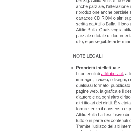
del Sig. Attilio Bulls e ne è v
anche parziale, l'alterazione
riproduzione anche parziale su 
cartacee CD ROM o altri supp
scritta da Attilio Bulla. Il logo
Attilio Bulla. Qualsivoglia u
parziale o totale di document
sito, è perseguibile ai termini
NOTE LEGALI
Proprietà intellettuale
I contenuti di
attiliobulla.it
, a 
immagini, i video, i disegni, i
qualsiasi formato, pubblicat
pagine web, la grafica e il des
d'autore e da ogni altro diritto 
altri titolari dei diritti. È viet
forma senza il consenso espr
Attilio Bulla ha l'esclusivo dir
tutto o in parte dei contenuti 
Tramite l'utilizzo dei siti inter