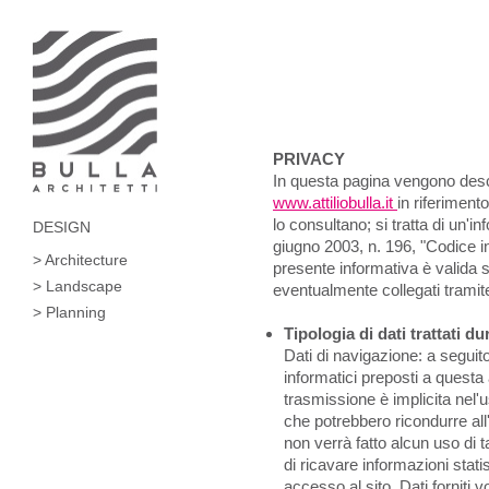
PRIVACY
In questa pagina vengono descri
www.attiliobulla.it
in riferiment
lo consultano; si tratta di un'i
DESIGN
giugno 2003, n. 196, "Codice in
> Architecture
presente informativa è valida so
> Landscape
eventualmente collegati tramite
> Planning
Tipologia di dati trattati d
Dati di navigazione: a seguito
informatici preposti a questa a
trasmissione è implicita nel'u
che potrebbero ricondurre all'
non verrà fatto alcun uso di tal
di ricavare informazioni stati
accesso al sito. Dati forniti vo